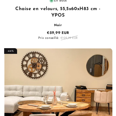
En stock
:
Chaise en velours, 55,5x60xH83 cm -
YPOS
Noir
€59,99 EUR
Prix conseillé:
€109,99 EUR
-44%