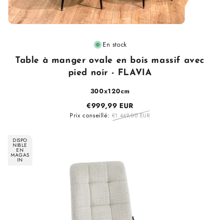
Fournisseur
En stock
:
Table à manger ovale en bois massif avec
pied noir - FLAVIA
300x120cm
€999,99 EUR
Prix conseillé:
€1.449,00 EUR
DISPO
NIBLE
EN
MAGAS
IN