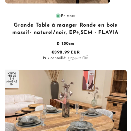
Fournisseur
En stock
:
Grande Table à manger Ronde en bois
massif- naturel/noir, EP4,5CM - FLAVIA
D 150cm
€398,99 EUR
Prix conseillé:
€999,00 EUR
DISPO
NIBLE
EN
MAGAS
IN