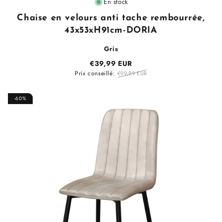
Fournisseur
En stock
:
Chaise en velours anti tache rembourrée,
43x53xH91cm-DORIA
Gris
€39,99 EUR
Prix conseillé:
€99,99 EUR
-60%