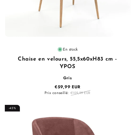
Fournisseur
En stock
:
Chaise en velours, 55,5x60xH83 cm -
YPOS
Gris
€59,99 EUR
Prix conseillé:
€109,99 EUR
-45%