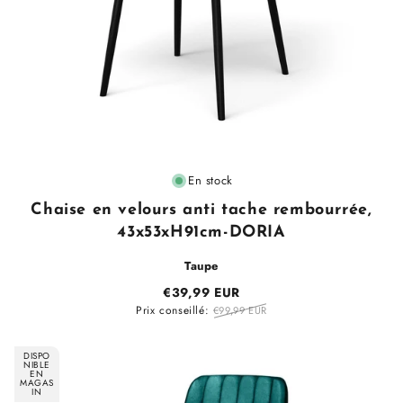
Fournisseur
En stock
:
Chaise en velours anti tache rembourrée,
43x53xH91cm-DORIA
Taupe
€39,99 EUR
Prix conseillé:
€99,99 EUR
DISPO
NIBLE
EN
MAGAS
IN