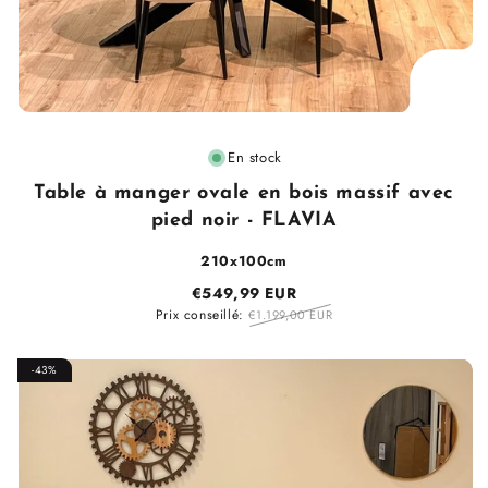
Fournisseur
En stock
:
Table à manger ovale en bois massif avec
pied noir - FLAVIA
210x100cm
€549,99 EUR
Prix conseillé:
€1.199,00 EUR
-43%