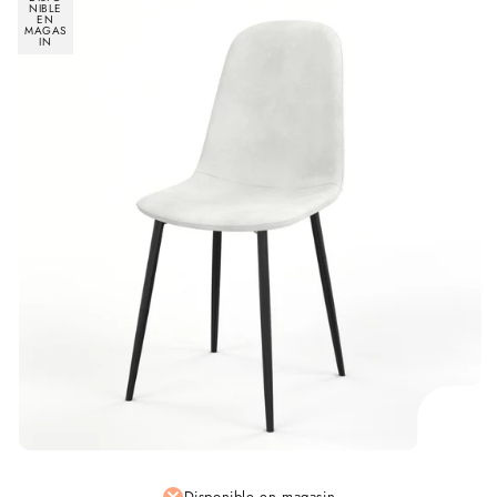
NIBLE
EN
MAGAS
IN
Fournisseur
Disponible en magasin