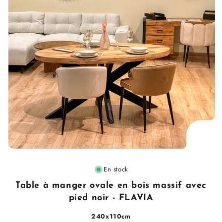
Fournisseur
En stock
:
Table à manger ovale en bois massif avec
pied noir - FLAVIA
240x110cm