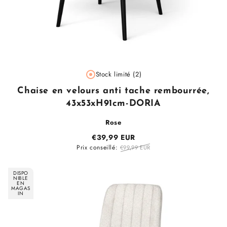
Fournisseur
Stock limité (2)
:
Chaise en velours anti tache rembourrée,
43x53xH91cm-DORIA
Rose
€39,99 EUR
Prix conseillé:
€99,99 EUR
DISPO
NIBLE
EN
MAGAS
IN