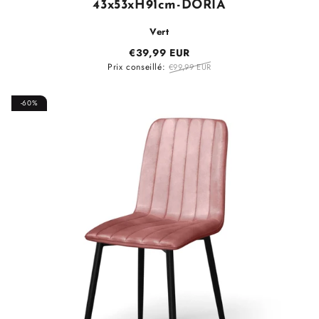
43x53xH91cm-DORIA
Vert
€39,99 EUR
Prix conseillé:
€99,99 EUR
-60%