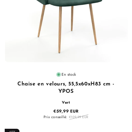
Fournisseur
En stock
:
Chaise en velours, 55,5x60xH83 cm -
YPOS
Vert
€59,99 EUR
Prix conseillé:
€109,99 EUR
-45%