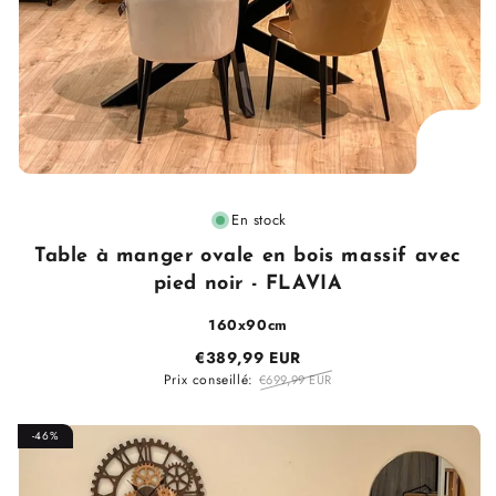
Fournisseur
En stock
:
Table à manger ovale en bois massif avec
pied noir - FLAVIA
160x90cm
€389,99 EUR
Prix conseillé:
€699,99 EUR
-46%