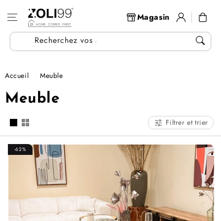
Aller au
Se
contenu
Panier
Magasin
connecter
Recherchez vos articles...
Accueil
Meuble
C
Meuble
o
Filtrer et trier
l
-62%
l
e
c
t