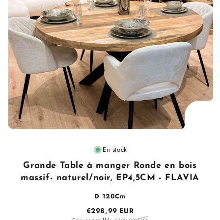
i
o
n
:
Fournisseur
En stock
:
Grande Table à manger Ronde en bois
massif- naturel/noir, EP4,5CM - FLAVIA
D 120Cm
€298,99 EUR