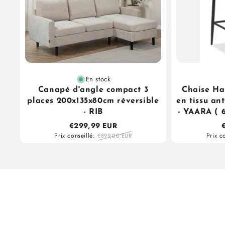
En stock
Canapé d'angle compact 3
Chaise Ha
places 200x135x80cm réversible
en tissu an
- RIB
- YAARA ( 6
€299,99 EUR
Prix conseillé:
Prix c
€899,00 EUR