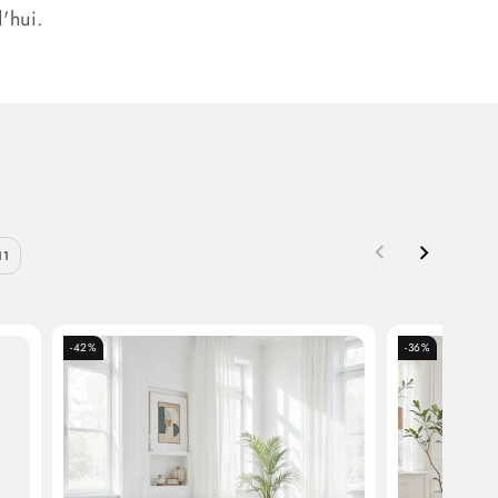
'hui.
11
-42%
-36%