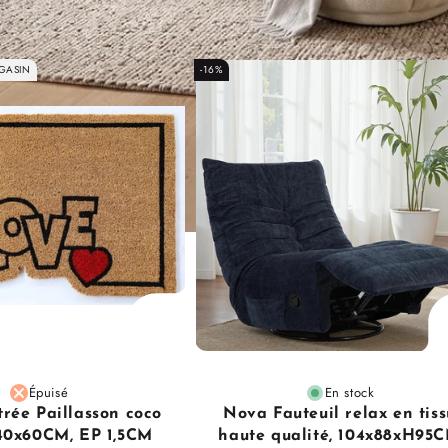
GASIN
-16%
Épuisé
En stock
trée Paillasson coco
Nova Fauteuil relax en tiss
 40x60CM, EP 1,5CM
haute qualité, 104x88xH95