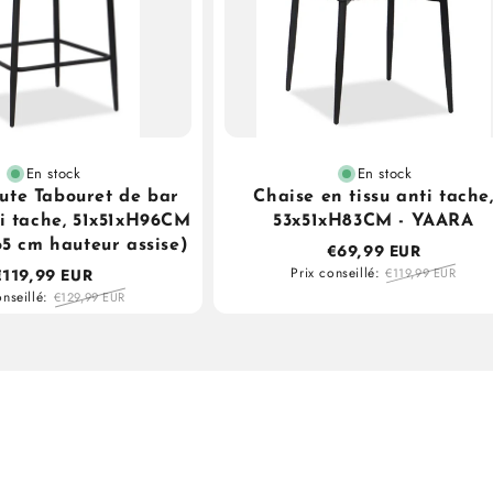
En stock
En stock
ute Tabouret de bar
Chaise en tissu anti tache
ti tache, 51x51xH96CM
53x51xH83CM - YAARA
5 cm hauteur assise)
€69,99 EUR
Prix conseillé:
€119,99 EUR
€119,99 EUR
onseillé:
€129,99 EUR