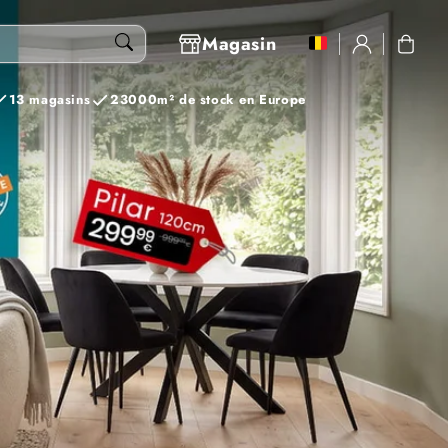
Se
Magasin
Panier
connecter
13 magasins
23000m² de stock en Europe