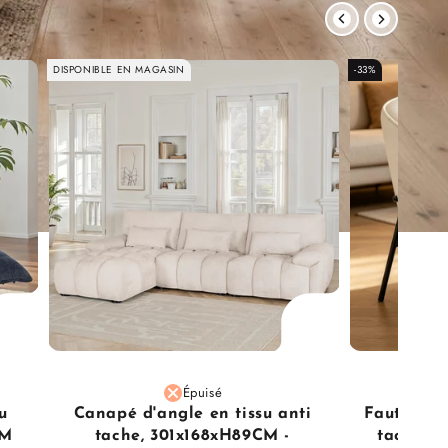
DISPONIBLE EN MAGASIN
-33%
Épuisé
u
Canapé d'angle en tissu anti
Fauteuil d
CM
tache, 301x168xH89CM -
tache, 