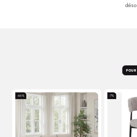
déso
POUR
-66%
-7%