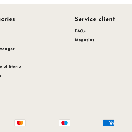
ories
Service client
FAQs
Magasins
 manger
 et literie
e