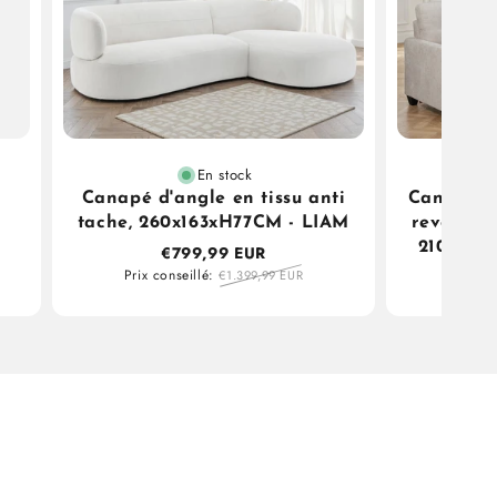
En stock
,
Canapé d'angle en tissu anti
Canapé d'
tache, 260x163xH77CM - LIAM
reversibl
210x154
€799,99 EUR
Prix conseillé:
€1.399,99 EUR
Prix c