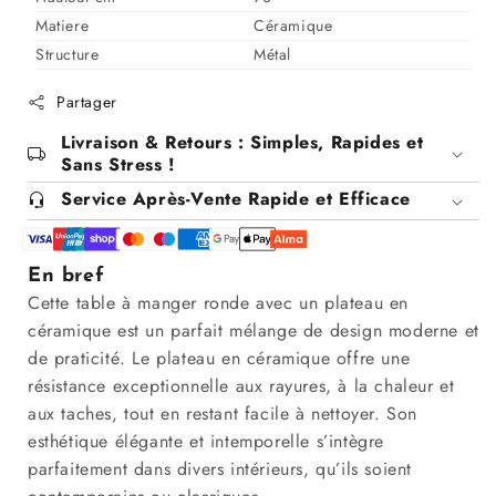
avec
avec
Matiere
Céramique
plateau
plateau
Structure
Métal
en
en
céramique,
céramique,
Partager
76CM
76CM
-
-
Livraison & Retours : Simples, Rapides et
PILAR
PILAR
Sans Stress !
Service Après-Vente Rapide et Efficace
En bref
Cette table à manger ronde avec un plateau en
céramique est un parfait mélange de design moderne et
de praticité. Le plateau en céramique offre une
résistance exceptionnelle aux rayures, à la chaleur et
aux taches, tout en restant facile à nettoyer. Son
esthétique élégante et intemporelle s’intègre
parfaitement dans divers intérieurs, qu’ils soient