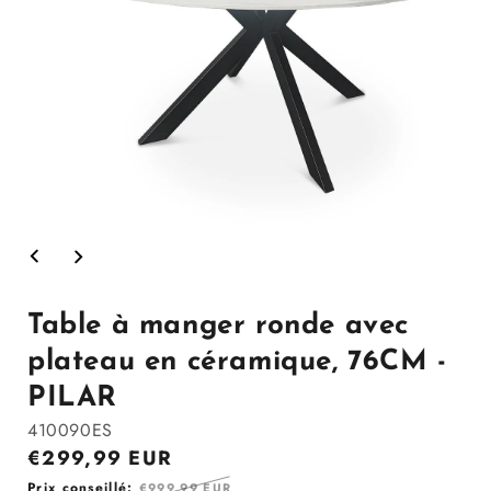
Ouvrir
le
média
1
dans
Table à manger ronde avec
la
modale
plateau en céramique, 76CM -
PILAR
410090ES
Prix
€299,99 EUR
en
Prix
Prix conseillé:
€999,99 EUR