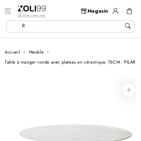
Aller au
Se
contenu
Panier
Magasin
connecter
Recherchez vos articles...
Accueil
Meuble
Table à manger ronde avec plateau en céramique, 76CM - PILAR
Aller aux
informations
sur le produit