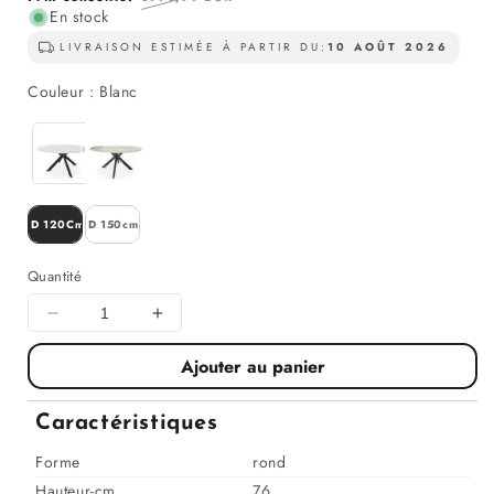
solde
En stock
régulier
LIVRAISON ESTIMÉE À PARTIR DU:
10 AOÛT 2026
Couleur
Couleur
:
Blanc
Dimensions
D 120Cm
D 150cm
Quantité
Diminuer
Augmenter
la
la
Ajouter au panier
quantité
quantité
pour
pour
Table
Table
Caractéristiques
à
à
manger
manger
Forme
rond
ronde
ronde
Hauteur-cm
76