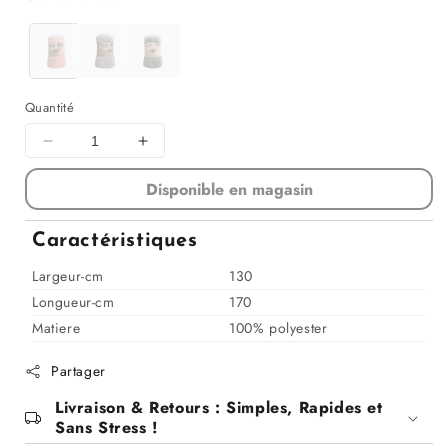
Quantité
Diminuer
Augmenter
la
la
Disponible en magasin
quantité
quantité
pour
pour
Plaid
Plaid
Caractéristiques
douceur
douceur
polaire,
polaire,
Largeur-cm
130
130x170
130x170
Longueur-cm
170
CM
CM
Matiere
100% polyester
double
double
face-
face-
Partager
DOLCE
DOLCE
Livraison & Retours : Simples, Rapides et
Sans Stress !