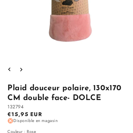
Ouvrir
le
média
1
dans
Plaid douceur polaire, 130x170
la
modale
CM double face- DOLCE
132794
Prix
€15,95 EUR
régulier
Disponible en magasin
Couleur
Couleur
:
Rose