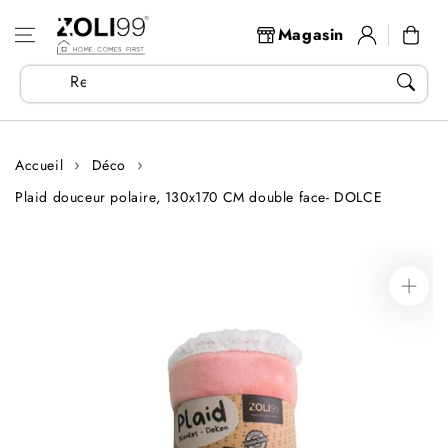
Aller au
Se
contenu
Panier
Magasin
connecter
Recherchez vos articles...
Accueil
Déco
Plaid douceur polaire, 130x170 CM double face- DOLCE
Aller aux
informations
sur le produit