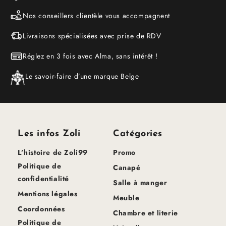
Nos conseillers clientèle vous accompagnent
Livraisons spécialisées avec prise de RDV
Réglez en 3 fois avec Alma, sans intérêt !
Le savoir-faire d’une marque Belge
Les infos Zoli
Catégories
L’histoire de Zoli99
Promo
Politique de
Canapé
confidentialité
Salle à manger
Mentions légales
Meuble
Coordonnées
Chambre et literie
Politique de