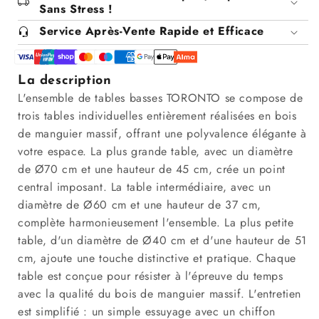
en
en
Sans Stress !
bois
bois
Service Après-Vente Rapide et Efficace
de
de
manguier
manguier
-
-
TORONTO
TORONTO
La description
L'ensemble de tables basses TORONTO se compose de
trois tables individuelles entièrement réalisées en bois
de manguier massif, offrant une polyvalence élégante à
votre espace. La plus grande table, avec un diamètre
de Ø70 cm et une hauteur de 45 cm, crée un point
central imposant. La table intermédiaire, avec un
diamètre de Ø60 cm et une hauteur de 37 cm,
complète harmonieusement l'ensemble. La plus petite
table, d'un diamètre de Ø40 cm et d'une hauteur de 51
cm, ajoute une touche distinctive et pratique. Chaque
table est conçue pour résister à l'épreuve du temps
avec la qualité du bois de manguier massif. L'entretien
est simplifié : un simple essuyage avec un chiffon