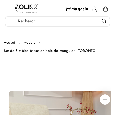
Aller au
Se
contenu
Panier
Magasin
connecter
Recherchez vos articles...
Accueil
Meuble
Set de 3 tables basse en bois de manguier - TORONTO
Aller aux
informations
sur le produit