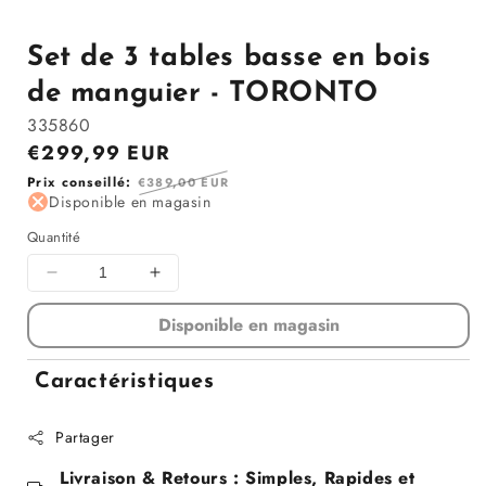
Set de 3 tables basse en bois
de manguier - TORONTO
335860
Prix
€299,99 EUR
en
Prix
Prix conseillé:
€389,00 EUR
solde
Disponible en magasin
régulier
Quantité
Diminuer
Augmenter
la
la
Disponible en magasin
quantité
quantité
pour
pour
Set
Set
Caractéristiques
de
de
3
3
Partager
tables
tables
basse
basse
Livraison & Retours : Simples, Rapides et