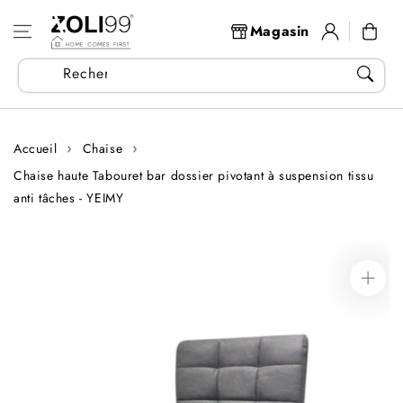
Aller au
Se
contenu
Panier
Magasin
connecter
Recherchez vos articles...
Accueil
Chaise
Chaise haute Tabouret bar dossier pivotant à suspension tissu
anti tâches - YEIMY
Aller aux
informations
sur le produit