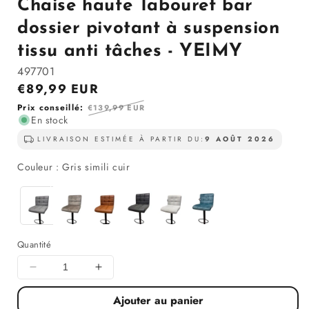
Chaise haute Tabouret bar
la
modale
dossier pivotant à suspension
tissu anti tâches - YEIMY
497701
Prix
€89,99 EUR
en
Prix
Prix conseillé:
€139,99 EUR
solde
En stock
régulier
LIVRAISON ESTIMÉE À PARTIR DU:
9 AOÛT 2026
Couleur
Couleur
:
Gris simili cuir
Quantité
Diminuer
Augmenter
la
la
Ajouter au panier
quantité
quantité