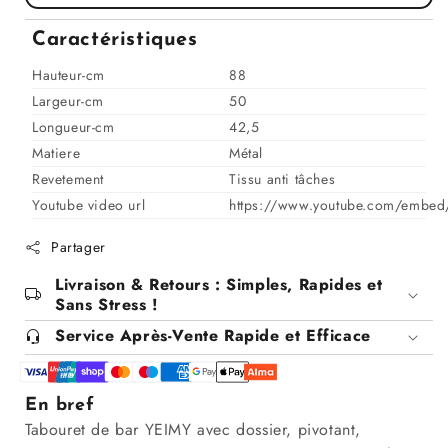
pour
pour
Chaise
Chaise
Caractéristiques
haute
haute
Tabouret
Tabouret
Hauteur-cm
88
bar
bar
Largeur-cm
50
dossier
dossier
Longueur-cm
42,5
pivotant
pivotant
Matiere
Métal
à
à
Revetement
suspension
suspension
Tissu anti tâches
tissu
tissu
Youtube video url
https://www.youtube.com/embe
anti
anti
tâches
tâches
Partager
-
-
Livraison & Retours : Simples, Rapides et
YEIMY
YEIMY
Sans Stress !
Service Après-Vente Rapide et Efficace
En bref
Tabouret de bar YEIMY avec dossier, pivotant,