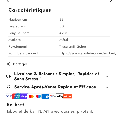
pour
pour
Chaise
Chaise
Caractéristiques
haute
haute
Tabouret
Tabouret
Hauteur-cm
88
bar
bar
Largeur-cm
50
dossier
dossier
Longueur-cm
42,5
pivotant
pivotant
Matiere
Métal
à
à
Revetement
suspension
suspension
Tissu anti tâches
tissu
tissu
Youtube video url
https://www.youtube.com/embe
anti
anti
tâches
tâches
Partager
-
-
Livraison & Retours : Simples, Rapides et
YEIMY
YEIMY
Sans Stress !
Service Après-Vente Rapide et Efficace
En bref
Tabouret de bar YEIMY avec dossier, pivotant,