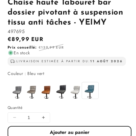
Chaise haute Tabouret bar
la
modale
dossier pivotant à suspension
tissu anti tâches - YEIMY
497695
Prix
€89,99 EUR
en
Prix
Prix conseillé:
€139,99 EUR
solde
En stock
régulier
LIVRAISON ESTIMÉE À PARTIR DU:
11 AOÛT 2026
Couleur
Couleur
:
Bleu vert
Quantité
Diminuer
Augmenter
la
la
Ajouter au panier
quantité
quantité