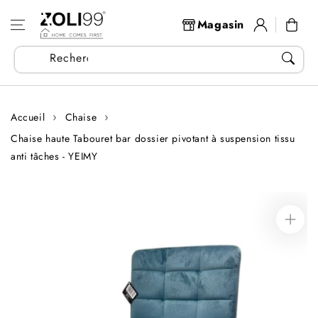
Aller au
Se
contenu
Panier
Magasin
connecter
Recherchez vos articles...
Accueil
Chaise
Chaise haute Tabouret bar dossier pivotant à suspension tissu
anti tâches - YEIMY
Aller aux
informations
sur le produit