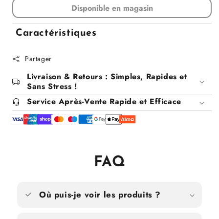
Disponible en magasin
quantité
quantité
pour
pour
Meuble
Meuble
Caractéristiques
de
de
cuisine
cuisine
Partager
ronde
ronde
à
à
Livraison & Retours : Simples, Rapides et
4
4
Sans Stress !
étages
étages
Service Après-Vente Rapide et Efficace
FAQ
Où puis-je voir les produits ?