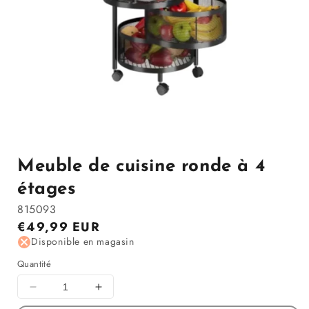
Ouvrir
le
média
1
Meuble de cuisine ronde à 4
dans
la
étages
modale
815093
Prix
€49,99 EUR
régulier
Disponible en magasin
Quantité
Diminuer
Augmenter
la
la