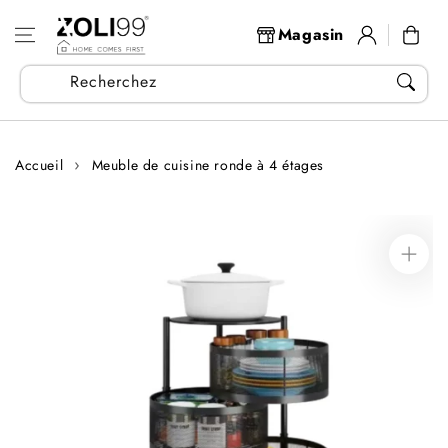
Aller au
Se
contenu
Panier
Magasin
connecter
Recherchez vos articles...
Accueil
Meuble de cuisine ronde à 4 étages
Aller aux
informations
sur le produit