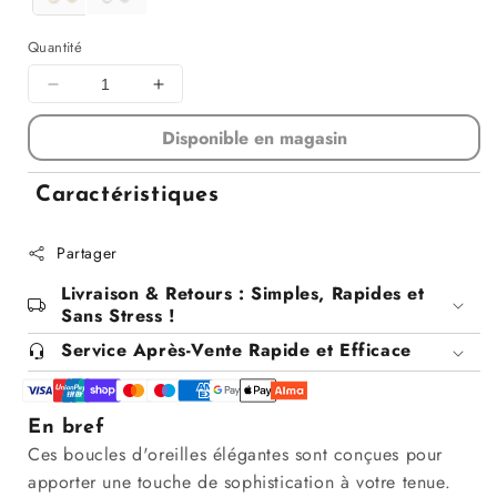
Quantité
Diminuer
Augmenter
la
la
Disponible en magasin
quantité
quantité
pour
pour
Boucles
Boucles
Caractéristiques
d&#39;oreilles
d&#39;oreilles
Partager
Livraison & Retours : Simples, Rapides et
Sans Stress !
Service Après-Vente Rapide et Efficace
En bref
Ces boucles d'oreilles élégantes sont conçues pour
apporter une touche de sophistication à votre tenue.