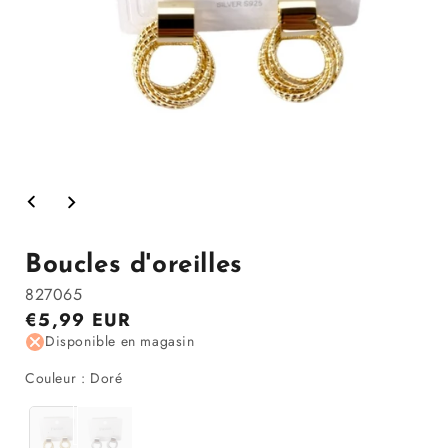
Ouvrir
le
média
1
dans
Boucles d'oreilles
la
modale
827065
Prix
€5,99 EUR
régulier
Disponible en magasin
Couleur
Couleur
:
Doré