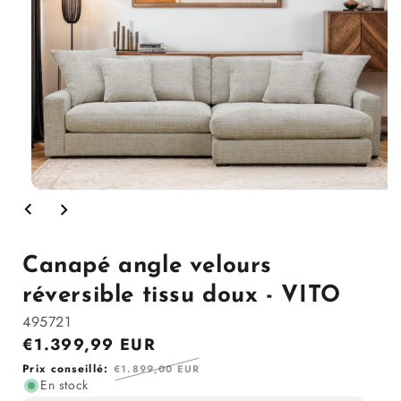
Ouvrir
le
média
1
dans
Canapé angle velours
la
modale
réversible tissu doux - VITO
495721
Prix
€1.399,99 EUR
en
Prix
Prix conseillé:
€1.899,00 EUR
solde
En stock
régulier