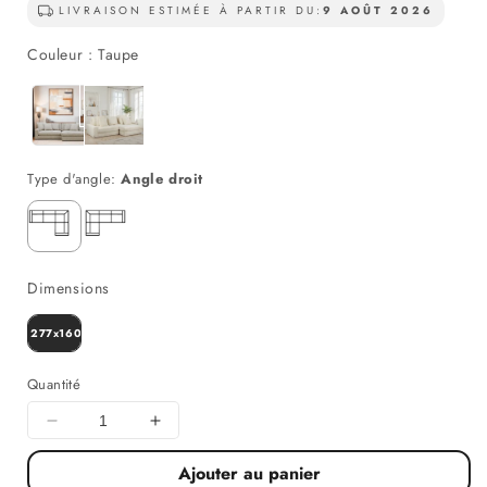
LIVRAISON ESTIMÉE À PARTIR DU:
9 AOÛT 2026
Couleur
Couleur
:
Taupe
Droite - Gauche
Type d'angle:
Angle droit
Angle droit
Angle gauche
Dimensions
Dimensions
277x160CM
Quantité
Diminuer
Augmenter
la
la
Ajouter au panier
quantité
quantité