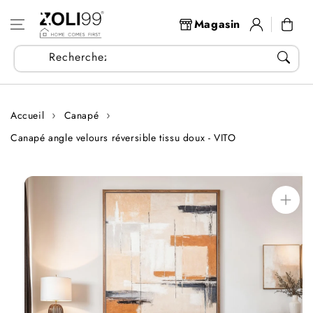
Aller au
Se
contenu
Panier
Magasin
connecter
Recherchez vos articles...
Accueil
Canapé
Canapé angle velours réversible tissu doux - VITO
Aller aux
informations
sur le produit