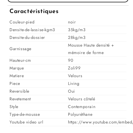
pour
pour
Canapé
Canapé
Caractéristiques
angle
angle
velours
velours
Couleur-pied
noir
réversible
réversible
Densite-de-lassise-kgm3
35kg/m3
tissu
tissu
Densite-du-dossier
28kg/m3
doux
doux
Mousse Haute densité +
-
-
Garnissage
mémoire de forme
VITO
VITO
Hauteur-cm
90
Marque
Zoli99
Matiere
Velours
Piece
Living
Reversible
Oui
Revetement
Velours côtelé
Style
Contemporain
Type-de-mousse
Polyuréthane
Youtube video url
https://www.youtube.com/embed