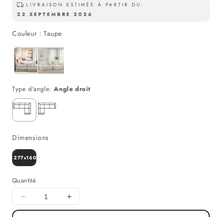
LIVRAISON ESTIMÉE À PARTIR DU:
22 SEPTEMBRE 2026
Couleur
Couleur
:
Taupe
Droite - Gauche
Type d'angle:
Angle droit
Angle droit
Angle gauche
Dimensions
Dimensions
277x160CM
Quantité
Diminuer
Augmenter
la
la