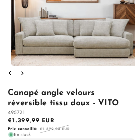
Ouvrir
le
média
1
dans
Canapé angle velours
la
modale
réversible tissu doux - VITO
495721
Prix
€1.399,99 EUR
en
Prix
Prix conseillé:
€1.899,00 EUR
solde
En stock
régulier