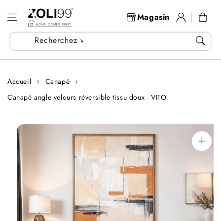
Aller au
Se
contenu
Panier
Magasin
connecter
Recherchez vos articles...
Accueil
Canapé
Canapé angle velours réversible tissu doux - VITO
Aller aux
informations
sur le produit