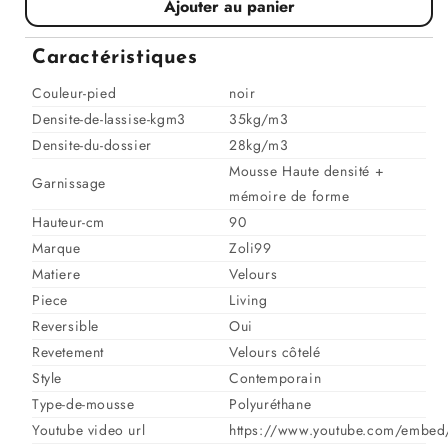
Ajouter au panier
quantité
quantité
pour
pour
Canapé
Canapé
Caractéristiques
angle
angle
velours
velours
Couleur-pied
noir
réversible
réversible
Densite-de-lassise-kgm3
35kg/m3
tissu
tissu
Densite-du-dossier
28kg/m3
doux
doux
Mousse Haute densité +
-
-
Garnissage
mémoire de forme
VITO
VITO
Hauteur-cm
90
Marque
Zoli99
Matiere
Velours
Piece
Living
Reversible
Oui
Revetement
Velours côtelé
Style
Contemporain
Type-de-mousse
Polyuréthane
Youtube video url
https://www.youtube.com/embed