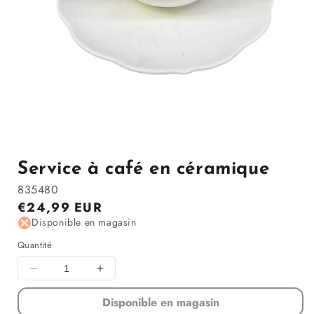
Ouvrir
le
média
1
Service à café en céramique
dans
la
835480
modale
Prix
€24,99 EUR
régulier
Disponible en magasin
Quantité
Diminuer
Augmenter
la
la
Disponible en magasin
quantité
quantité