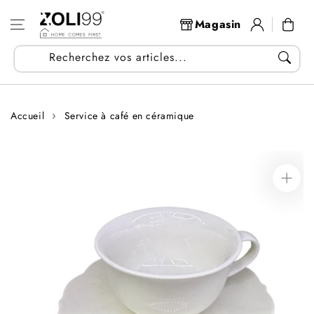
Aller au
Se
contenu
Panier
Magasin
connecter
Recherchez vos articles...
Accueil
Service à café en céramique
Aller aux
informations
sur le produit