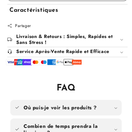
pour
pour
Service
Service
Caractéristiques
à
à
café
café
Partager
en
en
céramique
céramique
Livraison & Retours : Simples, Rapides et
Sans Stress !
Service Après-Vente Rapide et Efficace
FAQ
Où puis-je voir les produits ?
Combien de temps prendra la