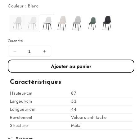
Couleur
Couleur
:
Blanc
Quantité
Diminuer
Augmenter
la
la
Ajouter au panier
quantité
quantité
pour
pour
Chaise
Chaise
Caractéristiques
en
en
tissu
tissu
Hauteur-cm
87
velours
velours
Largeur-cm
53
côtelé,
côtelé,
Longueur-cm
44
53x44xH87CM-
53x44xH87CM-
Revetement
Velours anti tache
KAYLA
KAYLA
Structure
Métal
Partager