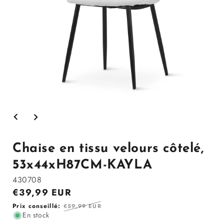
Ouvrir
le
média
1
dans
Chaise en tissu velours côtelé,
la
modale
53x44xH87CM-KAYLA
430708
Prix
€39,99 EUR
en
Prix
Prix conseillé:
€59,99 EUR
solde
En stock
régulier