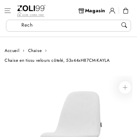
Aller au
Se
contenu
Panier
Magasin
connecter
Recherchez vos articles...
Accueil
Chaise
Chaise en tissu velours côtelé, 53x44xH87CM-KAYLA
Aller aux
informations
sur le produit