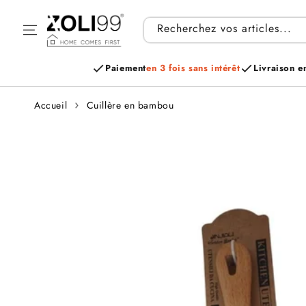
Aller au
contenu
Recherchez vos articles...
Paiement
en 3 fois sans intérêt
Livraison e
Accueil
Cuillère en bambou
Aller aux
informations
sur le produit