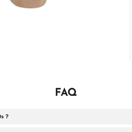
FAQ
ts ?