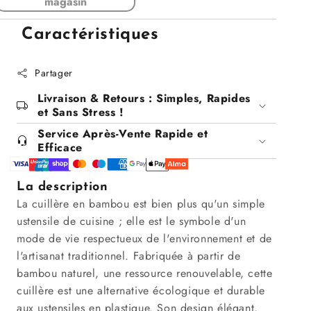
magasin
pour
pour
Cuillère
Cuillère
Caractéristiques
en
en
bambou
bambou
Partager
Livraison & Retours : Simples, Rapides
et Sans Stress !
Service Après-Vente Rapide et
Efficace
La description
La cuillère en bambou est bien plus qu'un simple
ustensile de cuisine ; elle est le symbole d'un
mode de vie respectueux de l'environnement et de
l'artisanat traditionnel. Fabriquée à partir de
bambou naturel, une ressource renouvelable, cette
cuillère est une alternative écologique et durable
aux ustensiles en plastique. Son design élégant,