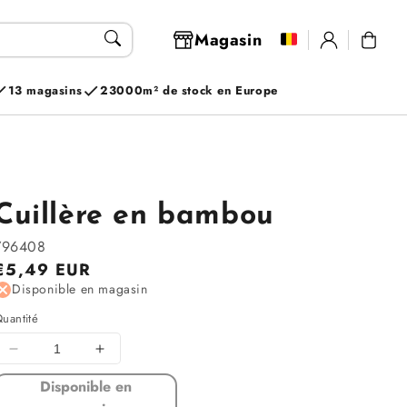
Se
Magasin
Panier
connecter
13 magasins
23000m² de stock en Europe
Cuillère en bambou
796408
Prix
€5,49 EUR
Disponible en magasin
régulier
uantité
Diminuer
Augmenter
la
la
Disponible en
quantité
quantité