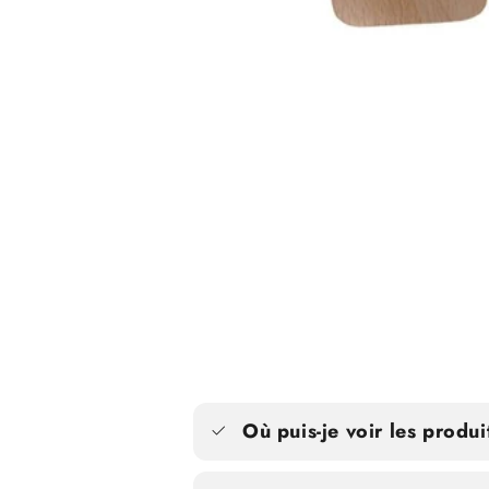
Ouvrir
le
média
1
dans
la
modale
Où puis-je voir les produi