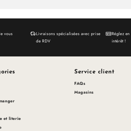
le vous
Livraisons spécialisées avec prise
Réglez en
de RDV
intérêt !
ories
Service client
FAQs
Magasins
 manger
 et literie
e