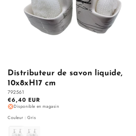
Ouvrir
le
média
1
Distributeur de savon liquide,
dans
la
10x8xH17 cm
modale
792561
Prix
€6,40 EUR
régulier
Disponible en magasin
Couleur
Couleur
:
Gris