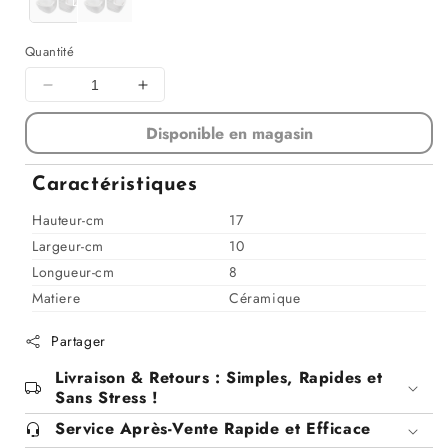
Quantité
Diminuer
Augmenter
la
la
Disponible en magasin
quantité
quantité
pour
pour
Distributeur
Distributeur
Caractéristiques
de
de
savon
savon
Hauteur-cm
17
liquide,
liquide,
Largeur-cm
10
10x8xH17
10x8xH17
Longueur-cm
8
cm
cm
Matiere
Céramique
Partager
Livraison & Retours : Simples, Rapides et
Sans Stress !
Service Après-Vente Rapide et Efficace