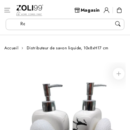
Aller au
Se
contenu
Panier
Magasin
connecter
Recherchez vos articles...
Accueil
Distributeur de savon liquide, 10x8xH17 cm
Aller aux
informations
sur le produit