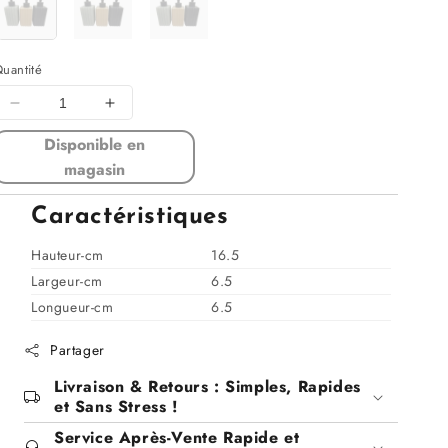
uantité
Diminuer
Augmenter
la
la
Disponible en
quantité
quantité
magasin
pour
pour
Distributeur
Distributeur
Caractéristiques
de
de
savon
savon
Hauteur-cm
16.5
liquide,
liquide,
6,5x6,5xH16,5cm
6,5x6,5xH16,5cm
Largeur-cm
6.5
Longueur-cm
6.5
Partager
Livraison & Retours : Simples, Rapides
et Sans Stress !
Service Après-Vente Rapide et