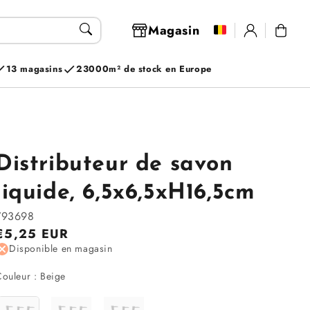
Se
Magasin
Panier
connecter
13 magasins
23000m² de stock en Europe
Distributeur de savon
liquide, 6,5x6,5xH16,5cm
793698
Prix
€5,25 EUR
Disponible en magasin
régulier
Couleur
ouleur
:
Beige