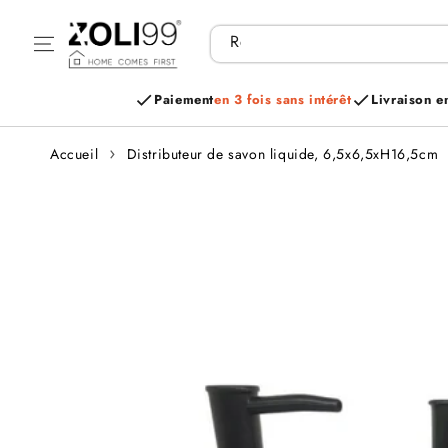
Aller au
contenu
Recherchez vos articles...
Paiement
en 3 fois sans intérêt
Livraison e
Accueil
Distributeur de savon liquide, 6,5x6,5xH16,5cm
Aller aux
informations
sur le produit