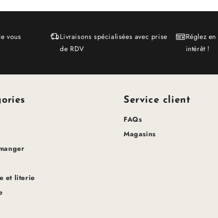
le vous
Livraisons spécialisées avec prise
Réglez en
de RDV
intérêt !
ories
Service client
FAQs
Magasins
 manger
 et literie
e