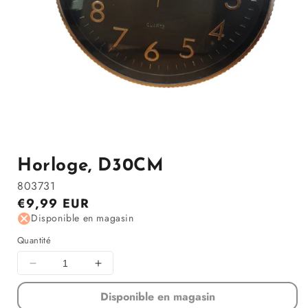
Ouvrir
le
média
1
Horloge, D30CM
dans
la
803731
modale
Prix
€9,99 EUR
régulier
Disponible en magasin
Quantité
Diminuer
Augmenter
la
la
Disponible en magasin
quantité
quantité