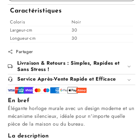
pour
pour
Horloge,
Horloge,
Caractéristiques
D30CM
D30CM
Coloris
Noir
Largeur-cm
30
Longueur-cm
30
Partager
Livraison & Retours : Simples, Rapides et
Sans Stress !
Service Après-Vente Rapide et Efficace
En bref
Élégante horloge murale avec un design moderne et un
mécanisme silencieux, idéale pour n'importe quelle
pièce de la maison ou du bureau.
La description