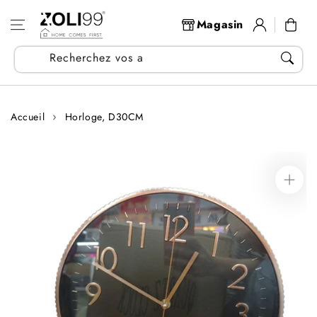
Aller au
Se
contenu
Panier
Magasin
connecter
Recherchez vos articles...
Accueil
Horloge, D30CM
Aller aux
informations
sur le produit