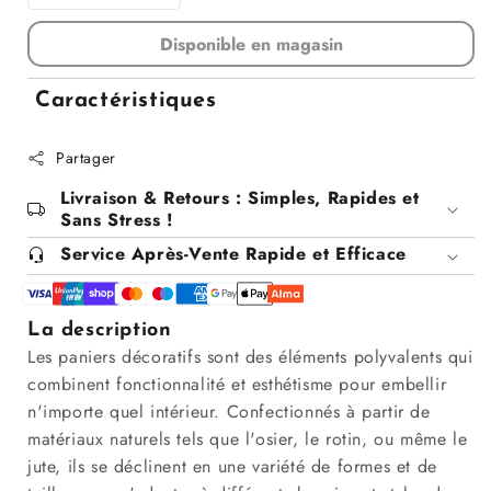
Diminuer
Augmenter
la
la
Disponible en magasin
quantité
quantité
pour
pour
Panier
Panier
Caractéristiques
décoratifs,
décoratifs,
30x20xH9CM
30x20xH9CM
Partager
Livraison & Retours : Simples, Rapides et
Sans Stress !
Service Après-Vente Rapide et Efficace
La description
Les paniers décoratifs sont des éléments polyvalents qui
combinent fonctionnalité et esthétisme pour embellir
n'importe quel intérieur. Confectionnés à partir de
matériaux naturels tels que l'osier, le rotin, ou même le
jute, ils se déclinent en une variété de formes et de