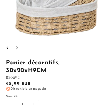
Ouvrir
le
média
1
dans
Panier décoratifs,
la
modale
30x20xH9CM
820592
Prix
€8,99 EUR
régulier
Disponible en magasin
Quantité