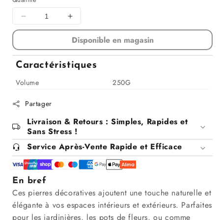
€1,99
€1,99
Diminuer
Augmenter
la
la
Disponible en magasin
quantité
quantité
pour
pour
Pierres
Pierres
Caractéristiques
décoratives,
décoratives,
250G
250G
Volume
250G
Partager
Livraison & Retours : Simples, Rapides et
Sans Stress !
Service Après-Vente Rapide et Efficace
En bref
Ces pierres décoratives ajoutent une touche naturelle et
élégante à vos espaces intérieurs et extérieurs. Parfaites
pour les jardinières, les pots de fleurs, ou comme