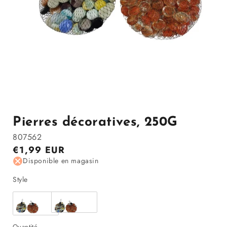
Ouvrir
le
média
1
Pierres décoratives, 250G
dans
la
807562
modale
Prix
€1,99 EUR
régulier
Disponible en magasin
Style
Style
Quantité
A
B