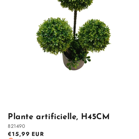
Ouvrir
le
média
1
Plante artificielle, H45CM
dans
la
821490
modale
Prix
€15,99 EUR