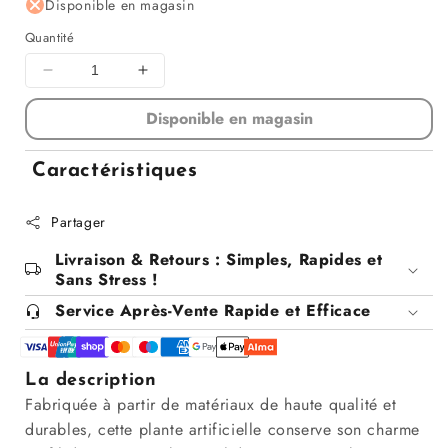
régulier
Disponible en magasin
Quantité
Diminuer
Augmenter
la
la
Disponible en magasin
quantité
quantité
pour
pour
Plante
Plante
Caractéristiques
artificielle,
artificielle,
H45CM
H45CM
Partager
Livraison & Retours : Simples, Rapides et
Sans Stress !
Service Après-Vente Rapide et Efficace
La description
Fabriquée à partir de matériaux de haute qualité et
durables, cette plante artificielle conserve son charme