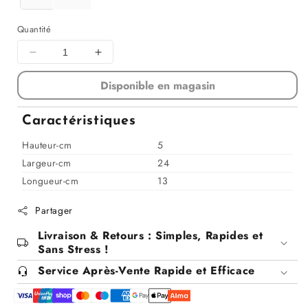
Quantité
Diminuer
Augmenter
la
la
Disponible en magasin
quantité
quantité
pour
pour
Plateau
Plateau
Caractéristiques
miroir
miroir
24x13xH5
24x13xH5
Hauteur-cm
5
cm
cm
Largeur-cm
24
Longueur-cm
13
Partager
Livraison & Retours : Simples, Rapides et
Sans Stress !
Service Après-Vente Rapide et Efficace