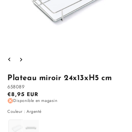
Ouvrir
le
média
1
dans
Plateau miroir 24x13xH5 cm
la
modale
658089
Prix
€8,95 EUR
régulier
Disponible en magasin
Couleur
Couleur
:
Argenté