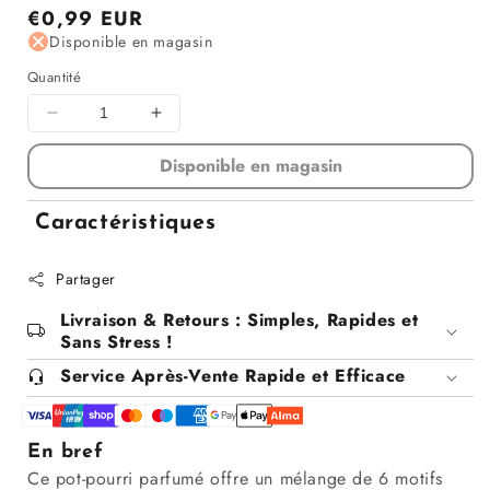
Prix
€0,99 EUR
régulier
Disponible en magasin
Quantité
Diminuer
Augmenter
la
la
Disponible en magasin
quantité
quantité
pour
pour
Pot-
Pot-
Caractéristiques
pourri
pourri
-
-
Partager
6
6
designs
designs
Livraison & Retours : Simples, Rapides et
assortis,
assortis,
Sans Stress !
60G
60G
Service Après-Vente Rapide et Efficace
En bref
Ce pot-pourri parfumé offre un mélange de 6 motifs