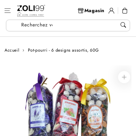
Aller au
Se
contenu
Panier
Magasin
connecter
Recherchez vos articles...
Accueil
Pot-pourri - 6 designs assortis, 60G
Aller aux
informations
sur le produit