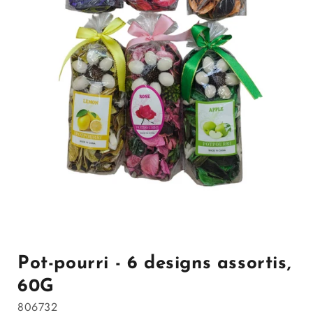
Ouvrir
le
média
1
Pot-pourri - 6 designs assortis,
dans
la
60G
modale
806732