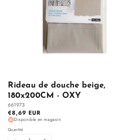
Ouvrir
le
média
1
Rideau de douche beige,
dans
la
180x200CM - OXY
modale
661973
Prix
€8,69 EUR
régulier
Disponible en magasin
Quantité