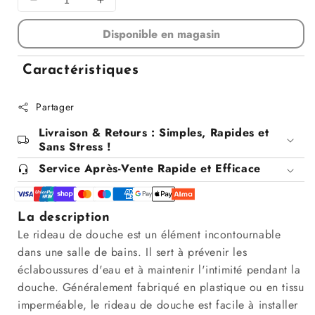
Diminuer
Augmenter
la
la
Disponible en magasin
quantité
quantité
pour
pour
Rideau
Rideau
Caractéristiques
de
de
douche
douche
Partager
beige,
beige,
180x200CM
180x200CM
Livraison & Retours : Simples, Rapides et
-
-
Sans Stress !
OXY
OXY
Service Après-Vente Rapide et Efficace
La description
Le rideau de douche est un élément incontournable
dans une salle de bains. Il sert à prévenir les
éclaboussures d'eau et à maintenir l'intimité pendant la
douche. Généralement fabriqué en plastique ou en tissu
imperméable, le rideau de douche est facile à installer