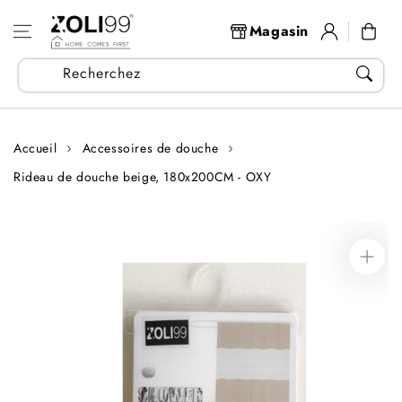
Aller au
Se
contenu
Panier
Magasin
connecter
Recherchez vos articles...
Accueil
Accessoires de douche
Rideau de douche beige, 180x200CM - OXY
Aller aux
informations
sur le produit