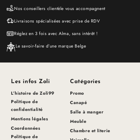
Nos conseillers clientèle vous accompagnent
Livraisons spécialisées avec prise de RDV
Réglez en 3 fois avec Alma, sans intérêt !
Le savoir-faire d’une marque Belge
Les infos Zoli
Catégories
L’histoire de Zoli99
Promo
Politique de
Canapé
confidentialité
Salle à manger
Mentions légales
Meuble
Coordonnées
Chambre et literie
Politique de
Vaisselle