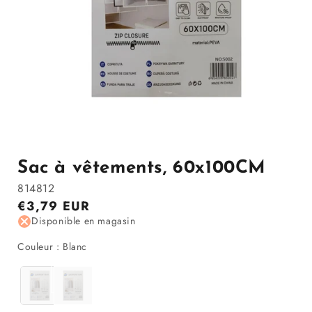
Ouvrir
le
média
1
Sac à vêtements, 60x100CM
dans
la
814812
modale
Prix
€3,79 EUR
régulier
Disponible en magasin
Couleur
Couleur
:
Blanc