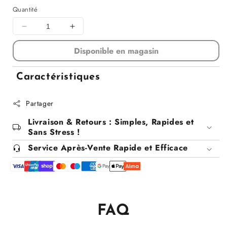
Quantité
Diminuer
Augmenter
la
la
Disponible en magasin
quantité
quantité
pour
pour
Sac
Sac
Caractéristiques
à
à
vêtements,
vêtements,
Partager
60x100CM
60x100CM
Livraison & Retours : Simples, Rapides et
Sans Stress !
Service Après-Vente Rapide et Efficace
FAQ