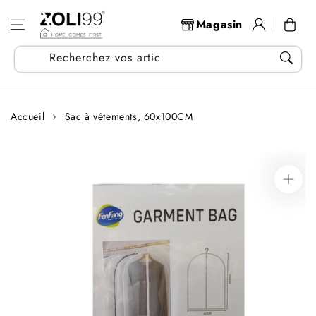
Aller au
Se
contenu
Panier
Magasin
connecter
Recherchez vos articles...
Accueil
Sac à vêtements, 60x100CM
Aller aux
informations
sur le produit