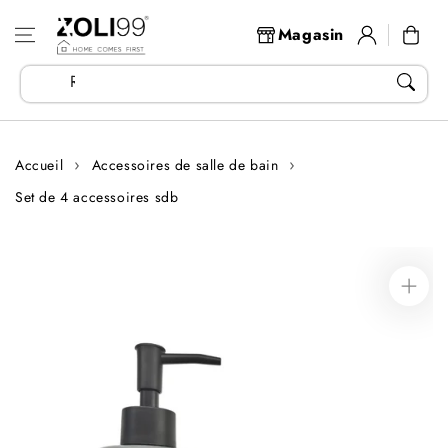
Aller au
Se
contenu
Panier
Magasin
connecter
Recherchez vos articles...
Accueil
Accessoires de salle de bain
Set de 4 accessoires sdb
Aller aux
informations
sur le produit