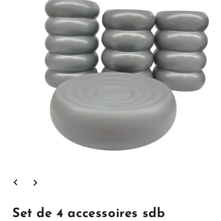
Ouvrir
le
média
1
dans
Set de 4 accessoires sdb
la
modale