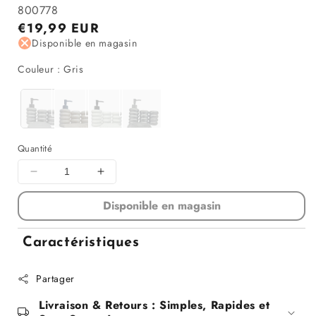
800778
Prix
€19,99 EUR
régulier
Disponible en magasin
Couleur
Couleur
:
Gris
Quantité
Diminuer
Augmenter
la
la
Disponible en magasin
quantité
quantité
pour
pour
Set
Set
Caractéristiques
de
de
4
4
Partager
accessoires
accessoires
sdb
sdb
Livraison & Retours : Simples, Rapides et