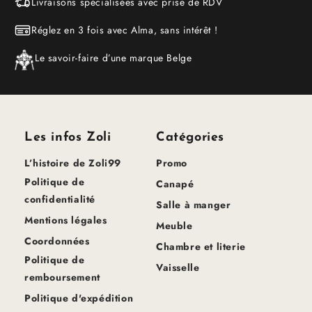
Livraisons spécialisées avec prise de RDV
Réglez en 3 fois avec Alma, sans intérêt !
Le savoir-faire d’une marque Belge
Les infos Zoli
Catégories
L’histoire de Zoli99
Promo
Politique de
Canapé
confidentialité
Salle à manger
Mentions légales
Meuble
Coordonnées
Chambre et literie
Politique de
Vaisselle
remboursement
Politique d'expédition