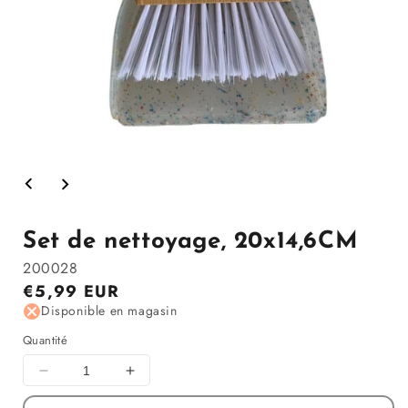
Ouvrir
le
média
1
dans
Set de nettoyage, 20x14,6CM
la
modale
200028
Prix
€5,99 EUR
régulier
Disponible en magasin
Quantité
Diminuer
Augmenter
la
la