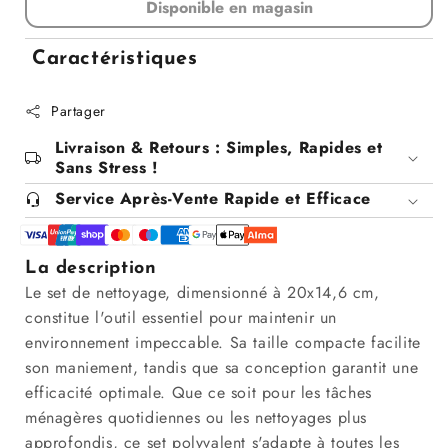
Disponible en magasin
quantité
quantité
pour
pour
Set
Set
Caractéristiques
de
de
nettoyage,
nettoyage,
Partager
20x14,6CM
20x14,6CM
Livraison & Retours : Simples, Rapides et
Sans Stress !
Service Après-Vente Rapide et Efficace
La description
Le set de nettoyage, dimensionné à 20x14,6 cm,
constitue l'outil essentiel pour maintenir un
environnement impeccable. Sa taille compacte facilite
son maniement, tandis que sa conception garantit une
efficacité optimale. Que ce soit pour les tâches
ménagères quotidiennes ou les nettoyages plus
approfondis, ce set polyvalent s'adapte à toutes les