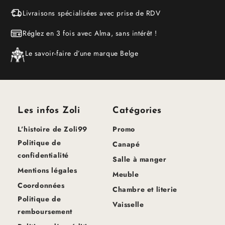
Livraisons spécialisées avec prise de RDV
Réglez en 3 fois avec Alma, sans intérêt !
Le savoir-faire d’une marque Belge
Les infos Zoli
Catégories
L’histoire de Zoli99
Promo
Politique de
Canapé
confidentialité
Salle à manger
Mentions légales
Meuble
Coordonnées
Chambre et literie
Politique de
Vaisselle
remboursement