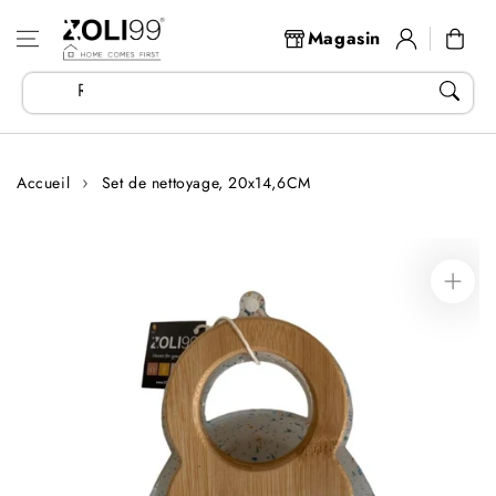
Aller au
Se
contenu
Panier
Magasin
connecter
Recherchez vos articles...
Accueil
Set de nettoyage, 20x14,6CM
Aller aux
informations
sur le produit