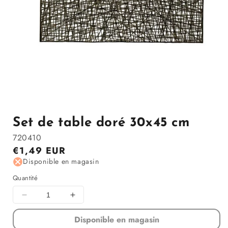
Ouvrir
le
média
1
Set de table doré 30x45 cm
dans
la
720410
modale
Prix
€1,49 EUR
régulier
Disponible en magasin
Quantité
Diminuer
Augmenter
la
la
Disponible en magasin
quantité
quantité