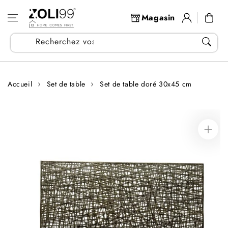
Aller au
Se
contenu
Panier
Magasin
connecter
Recherchez vos articles...
Accueil
Set de table
Set de table doré 30x45 cm
Aller aux
informations
sur le produit