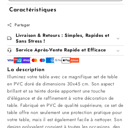
pour
pour
Set
Set
Caractéristiques
de
de
table
table
Partager
doré
doré
30x45
30x45
Livraison & Retours : Simples, Rapides et
cm
cm
Sans Stress !
Service Après-Vente Rapide et Efficace
La description
Illuminez votre table avec ce magnifique set de table
en PVC doré de dimensions 30x45 cm. Son aspect
brillant et sa teinte dorée apportent une touche
d'élégance et de raffinement à votre décoration de
table. Fabriqué en PVC de qualité supérieure, ce set de
table offre non seulement une protection pratique pour
votre table, mais il est également facile à nettoyer. Son
design polyvalent convient à toutes les occasions, des