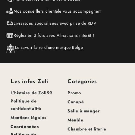
Nos conseillers clientèle vous accompagnent
Livraisons spécialisées avec prise de RDV
Réglez en 3 fois avec Alma, sans intérêt !
Le savoir-faire d’une marque Belge
Les infos Zoli
Catégories
L’histoire de Zoli99
Promo
Politique de
Canapé
confidentialité
Salle à manger
Mentions légales
Meuble
Coordonnées
Chambre et literie
Politique de