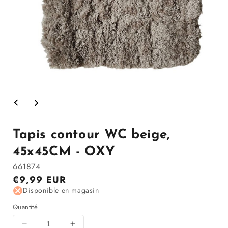
Ouvrir
le
média
1
dans
Tapis contour WC beige,
la
modale
45x45CM - OXY
661874
Prix
€9,99 EUR
régulier
Disponible en magasin
Quantité