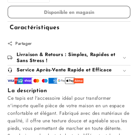
Diminuer
Augmenter
la
la
Disponible en magasin
quantité
quantité
pour
pour
Tapis
Tapis
Caractéristiques
contour
contour
WC
WC
Partager
beige,
beige,
45x45CM
45x45CM
Livraison & Retours : Simples, Rapides et
-
-
Sans Stress !
OXY
OXY
Service Après-Vente Rapide et Efficace
La description
Ce tapis est l'accessoire idéal pour transformer
n'importe quelle pièce de votre maison en un espace
confortable et élégant. Fabriqué avec des matériaux de
qualité, il offre une texture douce et agréable sous les
pieds, vous permettant de marcher en toute détente.