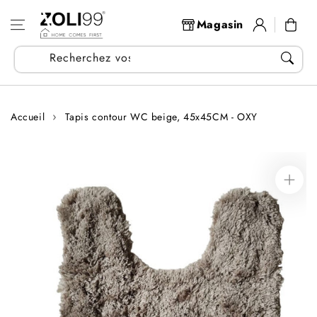
Aller au
Se
contenu
Panier
Magasin
connecter
Recherchez vos articles...
Accueil
Tapis contour WC beige, 45x45CM - OXY
Aller aux
informations
sur le produit