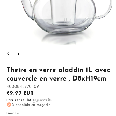
Ouvrir
le
média
1
dans
la
Theire en verre aladdin 1L avec
modale
couvercle en verre , D8xH19cm
4000848770109
Prix
€9,99 EUR
en
Prix
Prix conseillé:
€13,99 EUR
solde
Disponible en magasin
régulier
Quantité