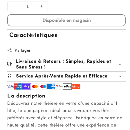
Diminuer
Augmenter
la
la
Disponible en magasin
quantité
quantité
pour
pour
Theire
Theire
Caractéristiques
en
en
verre
verre
Partager
aladdin
aladdin
1L
1L
Livraison & Retours : Simples, Rapides et
avec
avec
Sans Stress !
couvercle
couvercle
Service Après-Vente Rapide et Efficace
en
en
verre
verre
,
,
D8xH19cm
D8xH19cm
La description
Découvrez notre théière en verre d'une capacité d'1
litre, le compagnon idéal pour savourer vos thés
préférés avec style et élégance. Fabriquée en verre de
haute qualité, cette théière offre une expérience de