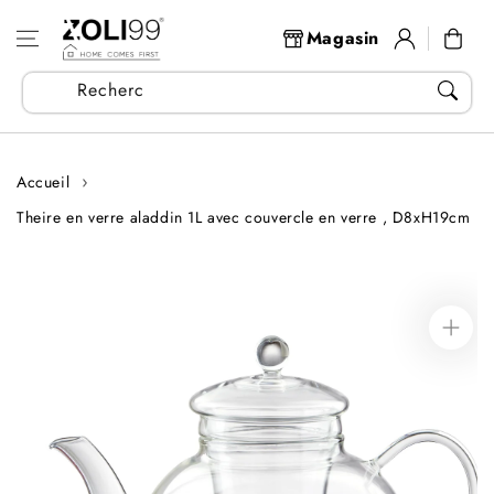
Aller au
Se
contenu
Panier
Magasin
connecter
Recherchez vos articles...
Accueil
Theire en verre aladdin 1L avec couvercle en verre , D8xH19cm
Aller aux
informations
sur le produit