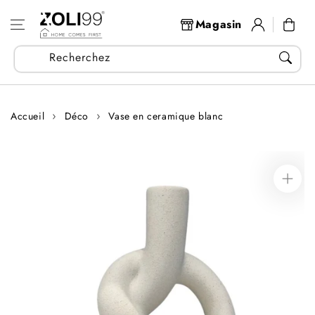
Aller au
Se
contenu
Panier
Magasin
connecter
Recherchez vos articles...
Accueil
Déco
Vase en ceramique blanc
Aller aux
informations
sur le produit