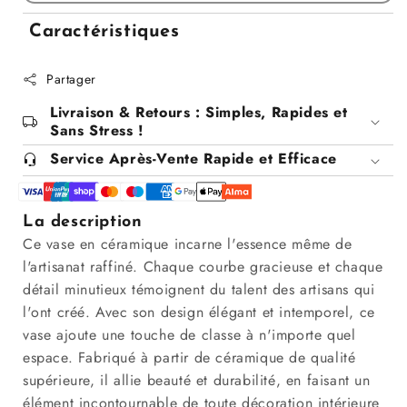
pour
pour
Vase
Vase
Caractéristiques
en
en
ceramique
ceramique
Partager
blanc
blanc
Livraison & Retours : Simples, Rapides et
Sans Stress !
Service Après-Vente Rapide et Efficace
La description
Ce vase en céramique incarne l'essence même de
l'artisanat raffiné. Chaque courbe gracieuse et chaque
détail minutieux témoignent du talent des artisans qui
l'ont créé. Avec son design élégant et intemporel, ce
vase ajoute une touche de classe à n'importe quel
espace. Fabriqué à partir de céramique de qualité
supérieure, il allie beauté et durabilité, en faisant un
élément incontournable de toute décoration intérieure