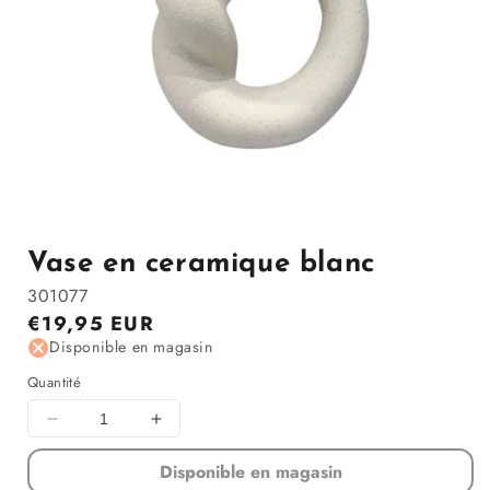
Ouvrir
le
média
1
Vase en ceramique blanc
dans
la
301077
modale
Prix
€19,95 EUR
régulier
Disponible en magasin
Quantité
Diminuer
Augmenter
la
la
Disponible en magasin
quantité
quantité