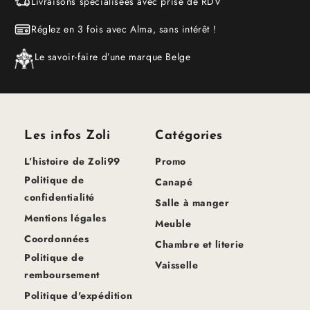
Livraisons spécialisées avec prise de RDV
Réglez en 3 fois avec Alma, sans intérêt !
Le savoir-faire d’une marque Belge
Les infos Zoli
Catégories
L’histoire de Zoli99
Promo
Politique de
Canapé
confidentialité
Salle à manger
Mentions légales
Meuble
Coordonnées
Chambre et literie
Politique de
Vaisselle
remboursement
Politique d'expédition