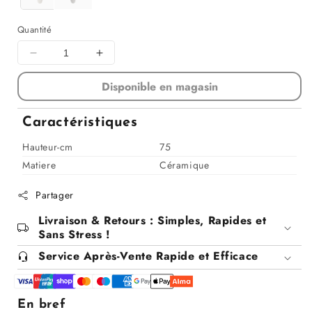
Quantité
Diminuer
Augmenter
la
la
Disponible en magasin
quantité
quantité
pour
pour
Vase
Vase
Caractéristiques
en
en
céramique,
céramique,
Hauteur-cm
75
H75CM
H75CM
Matiere
Céramique
Partager
Livraison & Retours : Simples, Rapides et
Sans Stress !
Service Après-Vente Rapide et Efficace
En bref