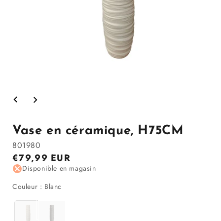
Ouvrir
le
média
1
dans
Vase en céramique, H75CM
la
modale
801980
Prix
€79,99 EUR
régulier
Disponible en magasin
Couleur
Couleur
:
Blanc