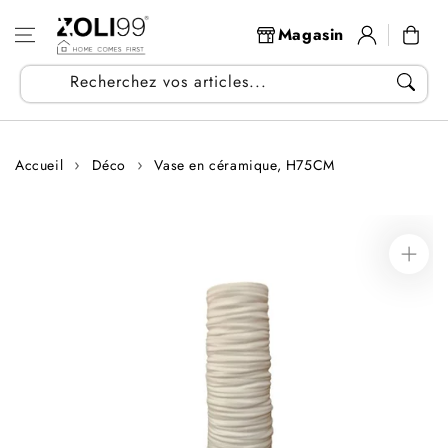
Aller au
Se
contenu
Panier
Magasin
connecter
Recherchez vos articles...
Accueil
Déco
Vase en céramique, H75CM
Aller aux
informations
sur le produit