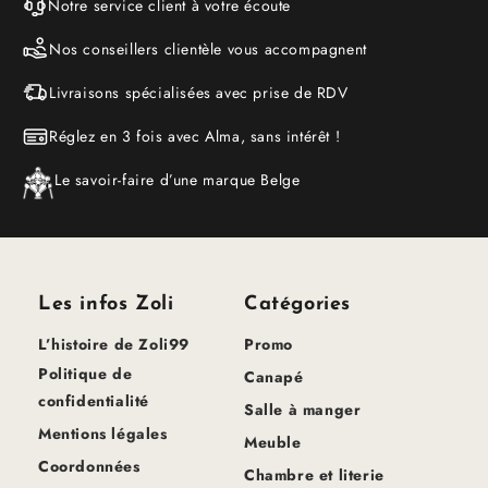
Notre service client à votre écoute
Nos conseillers clientèle vous accompagnent
Livraisons spécialisées avec prise de RDV
Réglez en 3 fois avec Alma, sans intérêt !
Le savoir-faire d’une marque Belge
Les infos Zoli
Catégories
L’histoire de Zoli99
Promo
Politique de
Canapé
confidentialité
Salle à manger
Mentions légales
Meuble
Coordonnées
Chambre et literie