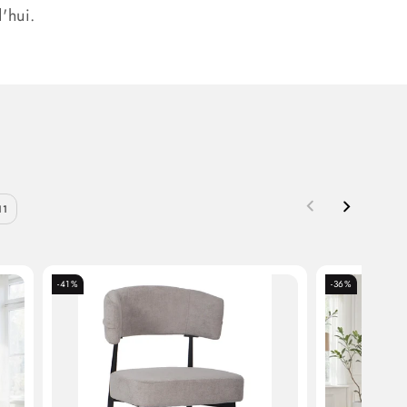
'hui.
11
-41%
-36%