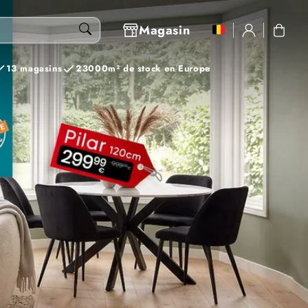
Se
Magasin
Panier
connecter
13 magasins
23000m² de stock en Europe