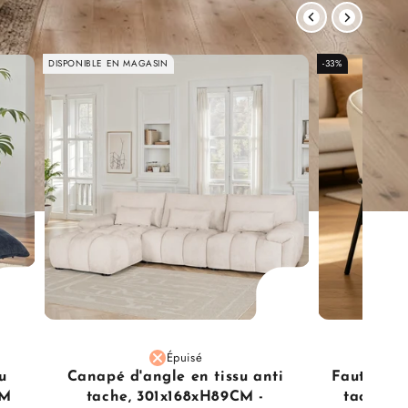
DISPONIBLE EN MAGASIN
-33%
Épuisé
u
Canapé d'angle en tissu anti
Fauteuil d
CM
tache, 301x168xH89CM -
tache, 