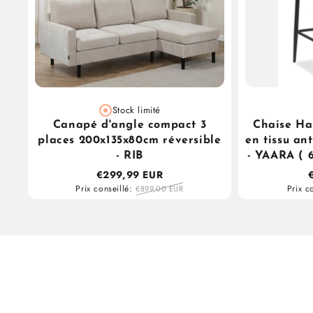
Stock limité
Canapé d'angle compact 3
Chaise Ha
places 200x135x80cm réversible
en tissu an
- RIB
- YAARA ( 6
€299,99 EUR
Prix conseillé:
Prix c
€899,00 EUR