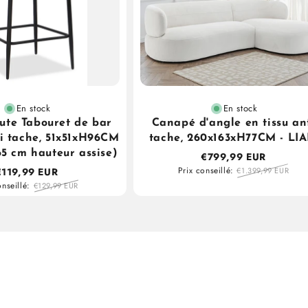
En stock
En stock
ute Tabouret de bar
Canapé d'angle en tissu an
ti tache, 51x51xH96CM
tache, 260x163xH77CM - LI
5 cm hauteur assise)
€799,99 EUR
Prix conseillé:
€119,99 EUR
€1.399,99 EUR
onseillé:
€129,99 EUR