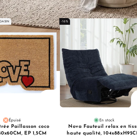
GASIN
-16%
Épuisé
En stock
trée Paillasson coco
Nova Fauteuil relax en tiss
 40x60CM, EP 1,5CM
haute qualité, 104x88xH95