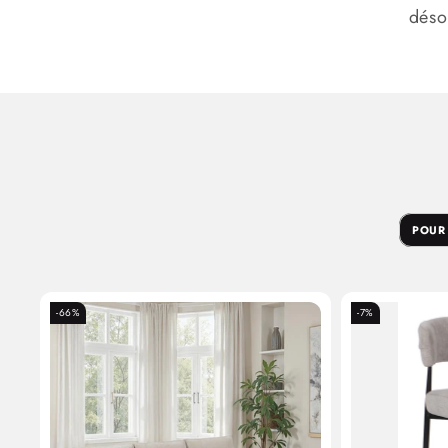
déso
POUR
-66%
-7%