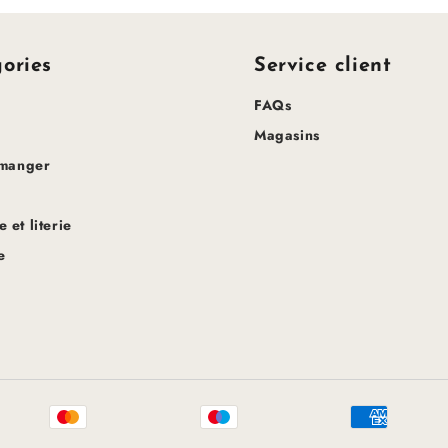
ories
Service client
FAQs
Magasins
 manger
 et literie
e