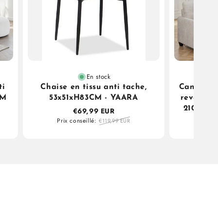
En stock
ti
Chaise en tissu anti tache,
Canapé d'
AM
53x51xH83CM - YAARA
reversibl
210x154
€69,99 EUR
Prix conseillé:
€119,99 EUR
Prix c